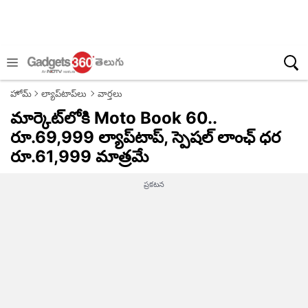
హోమ్
ల్యాప్‌టాప్‌లు
వార్తలు
మార్కెట్‌లోకి Moto Book 60..
రూ.69,999 ల్యాప్‌టాప్, స్పెషల్ లాంఛ్ ధ‌ర
రూ.61,999 మాత్ర‌మే
ప్రకటన