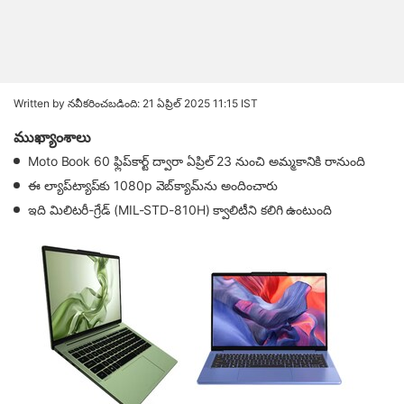
Written by
నవీకరించబడింది: 21 ఏప్రిల్ 2025 11:15 IST
ముఖ్యాంశాలు
Moto Book 60 ఫ్లిప్‌కార్ట్ ద్వారా ఏప్రిల్ 23 నుంచి అమ్మకానికి రానుంది
ఈ ల్యాప్‌ట్యాప్‌కు 1080p వెబ్‌క్యామ్‌ను అందించారు
ఇది మిలిట‌రీ-గ్రేడ్‌ (MIL-STD-810H) క్వాలిటీని క‌లిగి ఉంటుంది