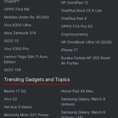
ఇంటెల్ కోర్ 5 స‌రీస్ ప్రాసెస‌ర్‌తో 16GB వెర్ష‌న్ ధ‌ర
ChatGPT
HP OmniPad 12
రూ.69,999గా ఉంది. అయితే, దీని స్పెషల్ లాంఛ్ ధ‌ర
OPPO Find N6
OnePlus Nord CE 6 Lite
రూ.61,999 మాత్ర‌మే. అలాగే, 16GB + 512GB, 16GB +
Mobiles Under Rs. 40,000
OnePlus Pad 4
1TB RAM వెర్ష‌న్‌లు ఇంటెల్ కోర్ 7 సిరీస్ ప్రాసెస‌ర్‌తో అయితే,
Vivo X300 Ultra
OPPO F33 Pro 5G
ధ‌ర‌లు వ‌రుస‌గా రూ. 74,990, రూ. 78,990గా ఉన్నాయి. వీటిని
Asus Zenbook S14
Cryptocurrency
లాంఛ్ డిస్కౌంట్‌తో పొంద‌వ‌చ్చు. అప్పుడు వీటి ధ‌ర ఒక్క‌క్క‌టీ
iQOO 15
HP OmniBook Ultra 14 (2026)
రూ.73,999గా ఉంది.
Vivo X300 Pro
iPhone 17
Moto Book 60 స్పెసిఫికేష‌న్స్‌
Lenovo Yoga Slim 7i Aura
Eureka Forbes AP 355 Room
Edition
Air Purifier
హోమ్ ఆప‌రేటింగ్ సిస్ట‌మ్‌పై ఈ
Moto Book 60
ర‌న్న‌వుతోంది.
iQOO 15R
టీయూవీ రీన్‌ల్యాండ్‌లో బ్లూ లైట్, ఫ్లిక‌ర్ ఫ్రీ స‌ర్టిఫికేష‌న్‌ల‌తో
Trending Gadgets and Topics
వ‌స్తోంది. అలాగే, బ‌ట‌న్‌లెస్ మైలార్ ట‌చ్‌ప్యాడ్‌ను కూడా
అందించారు. ఇది ఇంటెల్ కోర్ 7 240H, ఇంటెల్ కోర్ 5 210H
Redmi 17 5G
Honor Pad X9 Max
ప్రాసెస‌ర్ ఇంటిగ్రేటెడ్ ఇంటెల్ గ్రాఫిక్స్‌తో ఆప్ష‌న్‌ల‌లో ల‌భించ‌నుంది.
Vivo S2
Samsung Galaxy Watch 9
దీనిని 32GB వ‌ర‌కూ డీడీఆర్ 5 RAM, 1TB PCIe 4.0 SSD
(44mm)
Itel Ace 3 Heera
స్టోరేజ్‌తో దీనిని అందించారు.
Samsung Galaxy Watch 9
Motorola Moto G37 Power
(44mm, LTE)