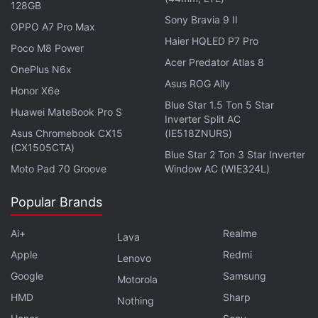
128GB
కనెక్టివిటీ ఆప్ష‌న్‌లు
Sony Bravia 9 II
OPPO A7 Pro Max
Moto Book 60లో యూజ‌ర్‌ల‌ ప్రైవ‌సీ ష‌ట్ట‌ర్‌తో కూడిన
1080p
Haier HQLED P7 Pro
Poco M8 Power
వెబ్‌క్యామ్‌, విండోస్ హ‌లో ఫేస్ రిక‌గ్నిష‌న్ కోసం IR కెమెరాను
Acer Predator Atlas 8
OnePlus N6x
అందించారు. ఇది మిలిట‌రీ-గ్రేడ్ (MIL-STD-810H) క్వాలిటీతో
Asus ROG Ally
వ‌స్తోంది. డాల్బీ అట్మాస్, 2W ఆడియో అవుట్ పుట్‌తో డ్యూయ‌ల్
Honor X6e
Blue Star 1.5 Ton 5 Star
స్టీరియో స్పీక‌ర్స్‌ను అందిస్తున్నారు. ఇక క‌నెక్టివిటీ ఆప్ష‌న్‌ల‌ను
Huawei MateBook Pro S
Inverter Split AC
చూస్తే.. Wi-Fi 7, బ్లూటూత్ 5.4ల‌కు మ‌ద్ద‌తు ఇస్తుంది. రెండు
Asus Chromebook CX15
(IE518ZNURS)
(CX1505CTA)
యూఎస్‌బి టైప్‌-ఏ 3.2 జెన్ 1 పోర్ట్‌లు, ఒక డిస్‌ప్లేపోర్ట్‌, రెండు
Blue Star 2 Ton 3 Star Inverter
యూఎస్‌బీ టైప్‌-సీ 3.2 జెన్ పోర్ట్‌లు, 3.5ఎంఎం ఆడియోజాక్
Moto Pad 70 Groove
Window AC (WIE324L)
వంటివి ఉన్నాయి.
Popular Brands
ఏఐ-ఆధారిత ఫీచ‌ర్స్‌
Ai+
Realme
Lava
ఇది అనేక‌ ఏఐ-ఆధారిత ఫీచ‌ర్స్‌ను క‌లిగి ఉంది. పీసీ, ఫోన్,
Apple
Redmi
Lenovo
ట్యాబ్‌, టీవీల డేటాను సులువుగా అటాచ్ చేసేందుకు, బ‌దిలీ
Google
Samsung
Motorola
చేసుందుకు స్మార్ట్ క‌నెక్ట్‌, స్మార్ట్ క్లిప్‌బోర్డ్‌, ఫైల్ ట్రాన్స్‌ఫ‌ర్‌ల‌ను
HMD
Sharp
Nothing
అందించారు. ఫ‌ర్మ్‌వేర్ టీపీఎం 2.0 స‌క్యూరిటీ చిప్‌తో వ‌స్తుంది.