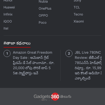
Honor
Sony
Nubia
ఇది 313.4 x 221 x 16.9mm ప‌రిమాణంతో 1.39 కిలోల
Huawei
TCL
బ‌రువు ఉంటుంది. బ్రాంజ్ గ్రీన్‌, వెడ్జ్ వుడ్ క‌ల‌ర్ ఆప్ష‌న్‌ల‌లో ఈ
OnePlus
Moto Book 60 ల‌భిస్తుంది.
Infinix
Tecno
OPPO
iQOO
Xiaomi
Poco
Itel
#తాజా కథనాలు
Amazon Great Freedom
JBL Live 780NC
Day Sale : అమెజాన్ గ్రేట్
Review: జేబీఎల్ లైవ
ఫ్రీడమ్ డే సేల్ హంగామా.. రూ.
780ఎన్‌సీ హెడ్‌ఫోన్స్
20,000 లోపు దొరికే టాప్ 5
రివ్యూ.. రూ. 15,999 క
5జి స్మార్ట్‌ఫోన్లు ఇవే
ఇది కొంటే ఆడియో పిచ్
ఎక్కాల్సిందే