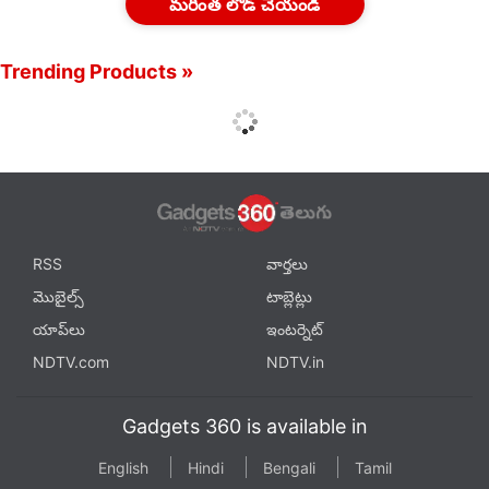
మరింత లోడ్ చేయండి
Trending Products »
RSS
వార్తలు
మొబైల్స్
టాబ్లెట్లు
యాప్‌లు
ఇంటర్నెట్
NDTV.com
NDTV.in
Gadgets 360 is available in
English
Hindi
Bengali
Tamil