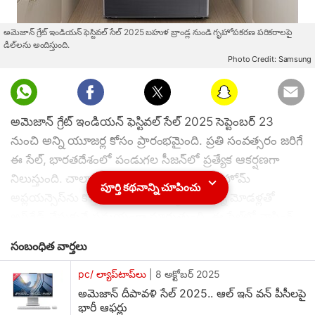
అమెజాన్ గ్రేట్ ఇండియన్ ఫెస్టివల్ సేల్ 2025 బహుళ బ్రాండ్ల నుండి గృహోపకరణ పరికరాలపై
డీల్‌లను అందిస్తుంది.
Photo Credit: Samsung
అమెజాన్ గ్రేట్ ఇండియన్ ఫెస్టివల్ సేల్ 2025 సెప్టెంబర్ 23
నుంచి అన్ని యూజర్ల కోసం ప్రారంభమైంది. ప్రతి సంవత్సరం జరిగే
ఈ సేల్, భారతదేశంలో పండుగల సీజన్‌లో ప్రత్యేక ఆకర్షణగా
నిలుస్తుంది. చాలా కుటుంబాల కోసం ఇది పాత హోమ్
పూర్తి కథనాన్ని చూపించు
అప్లయన్సెస్‌ను కొత్త, ఆధునిక సౌకర్యాలతో ఉన్న మోడళ్లతో
అప్‌గ్రేడ్ చేసుకునే సమయంగా మారుతుంది. ఈ సేల్‌లో వాషింగ్
మెషీన్లు, డిష్‌వాషర్లు, ఫ్రిజ్‌లు, మైక్రోవేవ్ ఓవెన్లు, ఎయిర్
సంబంధిత వార్తలు
కండీషనర్లు, చిమ్నీలు వంటి పరికరాలపై భారీ రాయితీలు
లభిస్తున్నాయి. శాంసంగ్, ఎల్‌జీ, గోద్రేజ్, హైయర్, హిటాచీ, బోష్
pc/ ల్యాప్‌టాప్‌లు
|
8 అక్టోబర్ 2025
వంటి ప్రముఖ బ్రాండ్ల ఉత్పత్తులను ఇప్పుడు ఎక్కువ ఖర్చు
అమెజాన్ దీపావళి సేల్ 2025.. ఆల్ ఇన్ వన్ పీసీలపై
భారీ ఆఫర్లు
లేకుండా సొంతం చేసుకోవచ్చు.