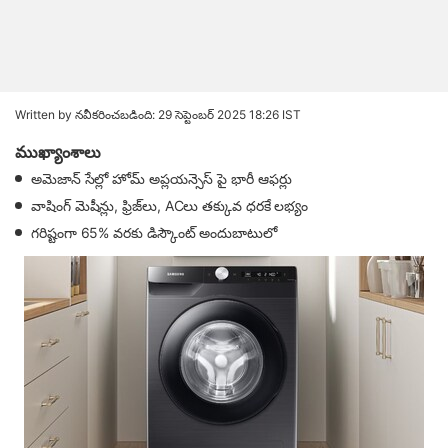
Written by
నవీకరించబడింది: 29 సెప్టెంబర్ 2025 18:26 IST
ముఖ్యాంశాలు
అమెజాన్ సేల్లో హోమ్ అప్లయన్సెస్ పై భారీ ఆఫర్లు
వాషింగ్ మెషీన్లు, ఫ్రిజ్‌లు, ACలు తక్కువ ధరకే లభ్యం
గరిష్టంగా 65% వరకు డిస్కౌంట్ అందుబాటులో