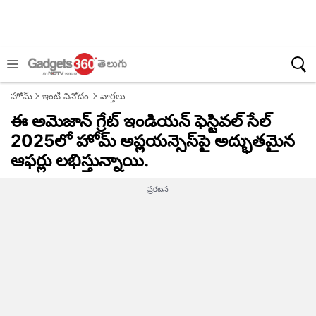
హోమ్
ఇంటి వినోదం
వార్తలు
ఈ అమెజాన్ గ్రేట్ ఇండియన్ ఫెస్టివల్ సేల్
2025లో హోమ్ అప్లయన్సెస్‌పై అద్భుతమైన
ఆఫర్లు లభిస్తున్నాయి.
ప్రకటన