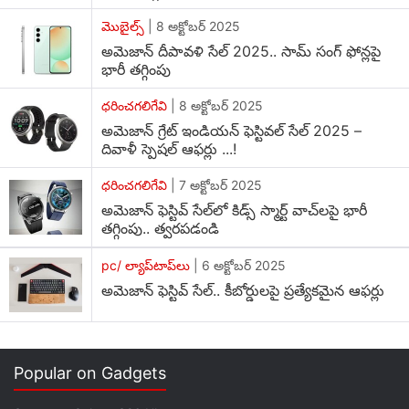
మొబైల్స్
|
8 అక్టోబర్ 2025
అమెజాన్ గ్రేట్ ఇండియన్ ఫెస్టివల్ సేల్ 2025: ఆఫర్లు మరియు
అమెజాన్ దీపావళి సేల్ 2025.. సామ్ సంగ్ ఫోన్లపై
రాయితీలు
భారీ తగ్గింపు
ఈ సేల్‌లో హోమ్ అప్లయన్సెస్‌పై గరిష్టంగా 65 శాతం వరకు
ధరించగలిగేవి
|
8 అక్టోబర్ 2025
డిస్కౌంట్ అందిస్తోంది అమెజాన్. అదొక్కటే కాకుండా, ఎస్‌బీఐ
అమెజాన్ గ్రేట్ ఇండియన్ ఫెస్టివల్ సేల్ 2025 –
క్రెడిట్ లేదా డెబిట్ కార్డుతో కొనుగోలు చేసే వారికి అదనంగా 10
దివాళీ స్పెషల్ ఆఫర్లు ...!
శాతం తక్షణ డిస్కౌంట్ కూడా లభిస్తుంది. అంతేకాకుండా, ఖర్చును
ధరించగలిగేవి
|
7 అక్టోబర్ 2025
ఒకేసారి చేయకుండా సులభంగా చెల్లించాలనుకునే కస్టమర్ల కోసం
అమెజాన్ ఫెస్టివ్ సేల్‌లో కిడ్స్ స్మార్ట్ వాచ్‌లపై భారీ
24 నెలల వరకు నో-కాస్ట్
EMI
ఆప్షన్ కూడా అందుబాటులో
తగ్గింపు.. త్వరపడండి
ఉంది.
pc/ ల్యాప్‌టాప్‌లు
|
6 అక్టోబర్ 2025
ఈ సేల్‌లో హోమ్ అప్లయన్సెస్‌పై అందుబాటులో ఉన్న ఉత్తమ
అమెజాన్ ఫెస్టివ్ సేల్.. కీబోర్డులపై ప్రత్యేకమైన ఆఫర్లు
ఆఫర్లను మేము మీ కోసం ఎంపిక చేసాం. అదేవిధంగా, 2-ఇన్-1
ల్యాప్‌టాప్‌లు కొనాలనుకునేవారికి ప్రత్యేక ఆఫర్ల వివరాలు కూడా
అందుబాటులో ఉన్నాయి. గేమింగ్ యూజర్లు తక్కువ ఖర్చుతో
గేమింగ్ యాక్సెసరీస్ కొనుగోలు చేయడానికి మా ప్రత్యేక గైడ్‌ను
Popular on Gadgets
కూడా చూడవచ్చు.