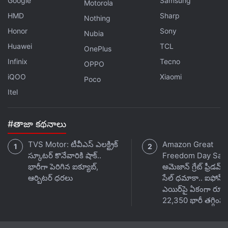
Google
Samsung
Motorola
HMD
Sharp
Nothing
Honor
Sony
Nubia
Huawei
TCL
OnePlus
Infinix
Tecno
OPPO
iQOO
Xiaomi
Poco
Itel
#తాజా కథనాలు
TVS Motor: టీవీఎస్ ఎలక్ట్రిక్
Amazon Great
స్కూటర్ కొనేవారికి షాక్..
Freedom Day Sale
భారీగా పెరిగిన ఐక్యూబ్,
అమెజాన్ గ్రేట్ ఫ్రీడమ్ 
ఆర్బిటర్ ధరలు
సేల్ ధమాకా.. ఐఫోన్
ఎయిర్‌పై ఏకంగా రూ.
22,350 భారీ తగ్గింపు