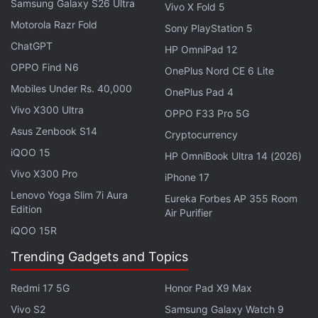
Samsung Galaxy S26 Ultra
Vivo X Fold 5
అమెజాన్ గ్రేట్ ఇండియన్ ఫెస్టివల్ సేల్ 2025లో హోమ్
Motorola Razr Fold
Sony PlayStation 5
అప్లయన్సెస్‌పై అద్భుతమైన ఆఫర్లు లభిస్తున్నాయి. సామ్‌సంగ్
ChatGPT
HP OmniPad 12
ఫ్రంట్‌లోడింగ్ వాషింగ్ మెషిన్ (9kg) సాధారణంగా
OPPO Find N6
OnePlus Nord CE 6 Lite
రూ.50,990గా ఉండగా, ఇప్పుడు కేవలం రూ.28,240కే
Mobiles Under Rs. 40,000
OnePlus Pad 4
అందుబాటులో ఉంది. ఎల్‌జీ డబుల్ డోర్ రిఫ్రిజిరేటర్ (655
Vivo X300 Ultra
OPPO F33 Pro 5G
లీటర్లు) అసలు ధర రూ.1,22,899 అయినప్పటికీ, సేల్‌లో
Asus Zenbook S14
రూ.58,240కే దొరుకుతోంది. అదే విధంగా ఎల్‌జీ ఫ్రంట్‌లోడింగ్
Cryptocurrency
iQOO 15
వాషింగ్ మెషిన్ (9kg) రూ.52,990 నుండి రూ.27,740కి
HP OmniBook Ultra 14 (2026)
తగ్గింది.
Vivo X300 Pro
iPhone 17
Lenovo Yoga Slim 7i Aura
Eureka Forbes AP 355 Room
సామ్‌సంగ్ AI స్మార్ట్ రిఫ్రిజిరేటర్ (653 లీటర్లు) ధర రూ.1,21,000
Edition
Air Purifier
కాగా, ఇప్పుడు రూ.60,240కే లభిస్తోంది. గోద్రేజ్ టాప్‌లోడింగ్
iQOO 15R
వాషింగ్ మెషిన్ (8kg) రూ.34,000 స్థానంలో కేవలం
Trending Gadgets and Topics
రూ.14,240కే దొరుకుతోంది. హైయర్ డబుల్ డోర్ రిఫ్రిజిరేటర్
(596 లీటర్లు) రూ.1,21,890 నుండి రూ.50,240కి తగ్గింది.
Redmi 17 5G
Honor Pad X9 Max
Vivo S2
Samsung Galaxy Watch 9
హిటాచీ స్ప్లిట్ AC (1.5 టన్) అసలు ధర రూ.63,850