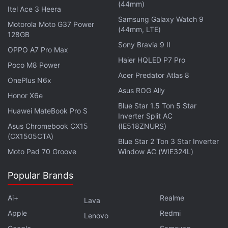
(44mm)
Itel Ace 3 Heera
అయినప్పటికీ, సేల్ ఆఫర్‌లో రూ.25,950కే లభిస్తోంది. బోష్
Samsung Galaxy Watch 9
Motorola Moto G37 Power
డిష్‌వాషర్ రూ.52,990 నుండి రూ.35,500కి తగ్గింది. ఎల్‌జీ
(44mm, LTE)
128GB
కన్వెక్షన్ ఓవెన్ (28 లీటర్లు) ధర రూ.16,990 కాగా, సేల్‌లో
Sony Bravia 9 II
OPPO A7 Pro Max
రూ.12,730కే దొరుకుతోంది. ఎలికా ఫిల్టర్‌లెస్ చిమ్నీ (60సెం.మీ)
Haier HQLED P7 Pro
Poco M8 Power
రూ.28,990 నుండి రూ.12,490కి తగ్గి వినియోగదారులను
Acer Predator Atlas 8
OnePlus N6x
ఆకట్టుకుంటోంది.
Asus ROG Ally
Honor X6e
ఈ విధంగా, వాషింగ్ మెషీన్లు, ఫ్రిజ్‌లు,
AC
లు, డిష్‌వాషర్లు,
Blue Star 1.5 Ton 5 Star
Huawei MateBook Pro S
Inverter Split AC
ఓవెన్లు, చిమ్నీలు వంటి అనేక అవసరమైన పరికరాలను భారీ
Asus Chromebook CX15
(IE518ZNURS)
డిస్కౌంట్‌తో సొంతం చేసుకునే మంచి అవకాశం ఈ ఫెస్టివల్ సేల్
(CX1505CTA)
Blue Star 2 Ton 3 Star Inverter
అందిస్తోంది. ఈ సెల్ లో మీ ఇంటికి కావలసిన ఎటువంటి
Moto Pad 70 Groove
Window AC (WIE324L)
వస్తువులు అయినా సరే తక్కువ ధరలకు పొందేందుకు ఇది మంచి
అవకాశం.
Popular Brands
Ai+
Realme
Lava
Apple
Redmi
Lenovo