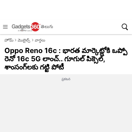
హోమ్
మొబైల్స్
వార్తలు
Oppo Reno 16c : భారత మార్కెట్లోకి ఒప్పో
రెనో 16c 5G లాంచ్.. గూగుల్ పిక్సెల్,
శాంసంగ్‌లకు గట్టి పోటీ
ప్రకటన