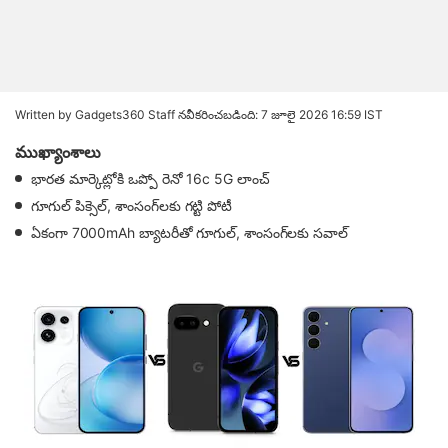
Written by Gadgets360 Staff
నవీకరించబడింది: 7 జూలై 2026 16:59 IST
ముఖ్యాంశాలు
భారత మార్కెట్లోకి ఒప్పో రెనో 16c 5G లాంచ్
గూగుల్ పిక్సెల్, శాంసంగ్‌లకు గట్టి పోటీ
ఏకంగా 7000mAh బ్యాటరీతో గూగుల్, శాంసంగ్‌లకు సవాల్