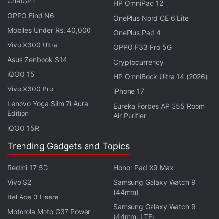
ChatGPT
HP OmniPad 12
ఒప్పో రెనో 16c vs గూగుల్ పిక్సెల్ 9a vs శాంసంగ్ గెలాక్సీ S25
OPPO Find N6
OnePlus Nord CE 6 Lite
FE: ధరల వివరాలు
Mobiles Under Rs. 40,000
OnePlus Pad 4
ఈ మూడు స్మార్ట్‌ఫోన్ల ధరల విషయానికి వస్తే వినియోగదారులకు
Vivo X300 Ultra
OPPO F33 Pro 5G
వేర్వేరు ఆప్షన్లు అందుబాటులో ఉన్నాయి. ఒప్పో రెనో 16c 5G
Asus Zenbook S14
Cryptocurrency
ఫోన్ మొత్తం మూడు వేరియంట్లలో లభిస్తోంది. దీని
iQOO 15
8GB+128GB వేరియంట్ ధర రూ.46,999 గా ఉండగా,
HP OmniBook Ultra 14 (2026)
8GB+256GB మోడల్ ధర రూ.49,999, టాప్ ఎండ్ వేరియంట్
Vivo X300 Pro
iPhone 17
అయిన 12GB+256GB ధర రూ.55,999 గా కంపెనీ
Lenovo Yoga Slim 7i Aura
Eureka Forbes AP 355 Room
Edition
నిర్ణయించింది. మరోవైపు, గూగుల్ పిక్సెల్ 9a కేవలం ఒకే ఒక
Air Purifier
iQOO 15R
8GB+256GB స్టోరేజ్ వేరియంట్లో లభిస్తుండగా దీని ధర
రూ.49,999 గా ఉంది. ఇక శాంసంగ్ గెలాక్సీ S25 FE మోడల్
Trending Gadgets and Topics
విషయానికి వస్తే, దీని 8GB+128GB వేరియంట్ ధర
Redmi 17 5G
Honor Pad X9 Max
రూ.45,499 గా ఉంది. బడ్జెట్ పరంగా చూస్తే శాంసంగ్ ప్రారంభ
ధర కొద్దిగా తక్కువగా ఉండగా, ఒప్పో ఎక్కువ వేరియంట్ల
Vivo S2
Samsung Galaxy Watch 9
(44mm)
ఛాయిస్‌ను ఇస్తోంది.
Itel Ace 3 Heera
Samsung Galaxy Watch 9
Motorola Moto G37 Power
(44mm, LTE)
డిస్‌ప్లే రేసులో ఏది బెస్ట్?