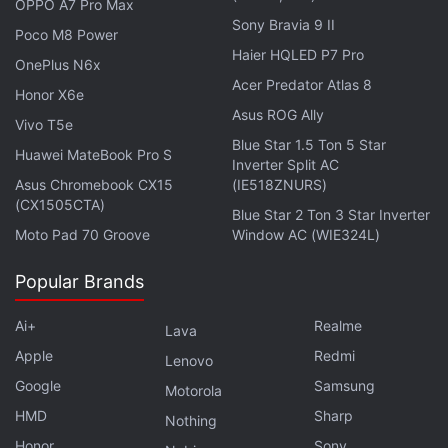
OPPO A7 Pro Max
ట్రైబుల్స్ చాలా క్లియర్‌గా, సహజంగా వినిపిస్తాయి. దీనికి తోడు
Sony Bravia 9 II
Poco M8 Power
ఈ ఇయర్‌బడ్స్ అద్భుతమైన ఆడియో క్వాలిటీని ఇస్తాయనడానికి
Haier HQLED P7 Pro
OnePlus N6x
గుర్తుగా హై-రెస్ ఆడియో వైర్‌లెస్ సర్టిఫికేషన్ కూడా లభించింది.
Acer Predator Atlas 8
Honor X6e
Asus ROG Ally
నాయిస్ క్యాన్సిలేషన్‌లో సరికొత్త రికార్డు
Vivo T5e
Blue Star 1.5 Ton 5 Star
బయటి శబ్దాల వల్ల ఎటువంటి డిస్టర్బెన్స్ లేకుండా ప్రశాంతంగా
Huawei MateBook Pro S
Inverter Split AC
మ్యూజిక్ వినేందుకు లేదా ఫోన్ మాట్లాడేందుకు ఈ ఇయర్‌బడ్స్‌లో
Asus Chromebook CX15
(IE518ZNURS)
(CX1505CTA)
నాయిస్ మేనేజ్‌మెంట్ కోసం ఏకంగా 8 మైక్రోఫోన్లను అమర్చారు.
Blue Star 2 Ton 3 Star Inverter
ఈ మైక్రోఫోన్ల వ్యవస్థను కంపెనీ స్కైడోమ్ నాయిస్ క్యాన్సిలింగ్
Moto Pad 70 Groove
Window AC (WIE324L)
మ్యాట్రిక్స్ V8+ అని పిలుస్తోంది. ఇది బయటి నుంచి వచ్చే
Popular Brands
శబ్దాలను ఏకంగా 60 dB (డెసిబెల్స్) వరకు సమర్థవంతంగా
అడ్డుకుంటుంది. దీనివల్ల ప్రయాణాల్లో ఉన్నప్పుడు కూడా చాలా
Ai+
Realme
Lava
స్పష్టమైన ఆడియోను ఆస్వాదించవచ్చు.
Apple
Redmi
Lenovo
Google
Samsung
Motorola
HMD
Sharp
Nothing
Samsung : శాంసంగ్ గెలాక్సీ అన్‌ప్యాక్డ్ 2026 ఈవెంట్
Honor
Sony