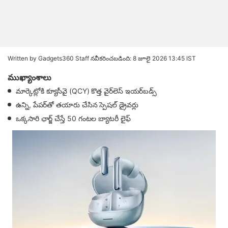
Written by Gadgets360 Staff
నవీకరించబడింది: 8 జూలై 2026 13:45 IST
ముఖ్యాంశాలు
మార్కెట్లోకి క్యూసీవై (QCY) కొత్త వైర్‌లెస్ ఇయర్‌బడ్స్
ఉన్ని, పేపర్‌తో తయారు చేసిన స్పెషల్ డ్రైవర్లు
ఒక్కసారి ఛార్జ్ చేస్తే 50 గంటల బ్యాటరీ లైఫ్