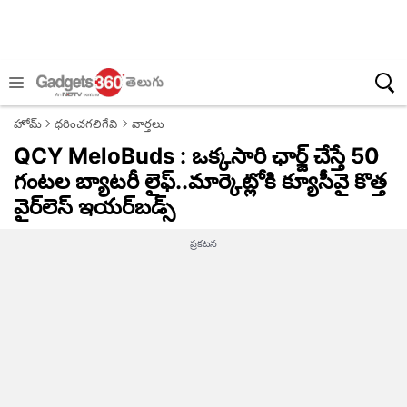
హోమ్
ధరించగలిగేవి
వార్తలు
QCY MeloBuds : ఒక్కసారి ఛార్జ్ చేస్తే 50
గంటల బ్యాటరీ లైఫ్..మార్కెట్లోకి క్యూసీవై కొత్త
వైర్‌లెస్ ఇయర్‌బడ్స్
ప్రకటన