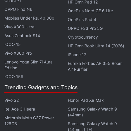
ChatGPT
HP OmniPad 12
క్యూసీవై మెలోబడ్స్ ఎన్65 ధర ఎంత?
OPPO Find N6
OnePlus Nord CE 6 Lite
క్యూసీవై కంపెనీ ఈ సరికొత్త మెలోబడ్స్ ఎన్65ను ప్రస్తుతానికి తన
Mobiles Under Rs. 40,000
OnePlus Pad 4
హోమ్ మార్కెట్ అయిన చైనాలో విడుదల చేసింది. చైనా
Vivo X300 Ultra
OPPO F33 Pro 5G
మార్కెట్లో దీని ధరను 259 యువాన్లుగా నిర్ణయించారు. అంటే
Asus Zenbook S14
Cryptocurrency
మన భారతీయ కరెన్సీలో దీని విలువ సుమారు రూ.3,500 వరకు
iQOO 15
ఉంటుంది. బడ్జెట్ ధరలోనే ప్రీమియం ఫీచర్లను కోరుకునే వారికి
HP OmniBook Ultra 14 (2026)
ఇది ఒక బెస్ట్ ఆప్షన్ అని చెప్పవచ్చు. చైనాలోని కస్టమర్లు దీనిని
Vivo X300 Pro
iPhone 17
కంపెనీ అధికారిక వెబ్‌సైట్‌తో పాటు ప్రముఖ ఈ-కామర్స్ సైట్
Lenovo Yoga Slim 7i Aura
Eureka Forbes AP 355 Room
Edition
JD.com ద్వారా కొనుగోలు చేయవచ్చు. త్వరలోనే ఇది భారత
Air Purifier
iQOO 15R
మార్కెట్లోకి కూడా వచ్చే అవకాశాలు ఉన్నాయి.
Trending Gadgets and Topics
ఉన్ని, పేపర్‌తో తయారు చేసిన స్పెషల్ డ్రైవర్లు
ఈ ఇయర్‌బడ్స్ సాంకేతిక భాగాలను పరిశీలిస్తే.. కంపెనీ ఇందులో
Vivo S2
Honor Pad X9 Max
SQ3+ అనే అధునాతన డైనమిక్ డ్రైవర్లను ఉపయోగించింది.
Itel Ace 3 Heera
Samsung Galaxy Watch 9
కంపెనీ తెలిపిన వివరాల ప్రకారం.. ఈ డ్రైవర్లలో ఉండే కాంపోజిట్
(44mm)
Motorola Moto G37 Power
డయాఫ్రాగమ్‌ను పూర్తిగా సహజమైన ఉన్ని ఫైబర్, పేపర్‌తో
128GB
Samsung Galaxy Watch 9
(44mm, LTE)
తయారు చేయడం విశేషం. దీనివల్ల పాటలు వినేటప్పుడు బేస్,